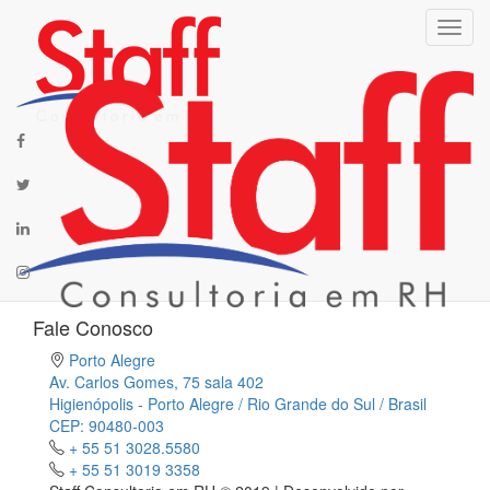
Menu
Facebook
Conexões evolutivas para sua carreira
Veja Também
Twitter
Home
LinkedIn
Vagas
Sobre
Instagram
Clientes
Contato
Fale Conosco
Porto Alegre
Av. Carlos Gomes, 75 sala 402
Higienópolis - Porto Alegre / Rio Grande do Sul / Brasil
CEP: 90480-003
+ 55 51 3028.5580
+ 55 51 3019 3358