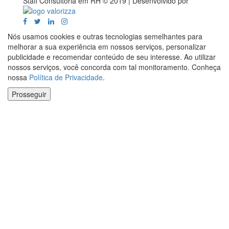
Staff Consultoria em RH © 2019 |
Desenvolvido por
Valorizza
Facebook
Twitter
LinkedIn
Instagram
Nós usamos cookies e outras tecnologias semelhantes para
melhorar a sua experiência em nossos serviços, personalizar
publicidade e recomendar conteúdo de seu interesse. Ao utilizar
nossos serviços, você concorda com tal monitoramento. Conheça
nossa
Política de Privacidade
.
Prosseguir